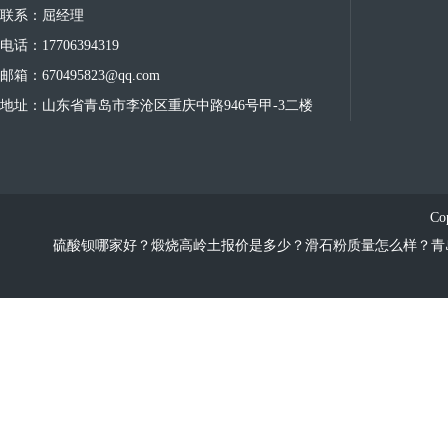
联系：屈经理
电话：17706394319
邮箱：670495823@qq.com
地址：山东省青岛市李沧区重庆中路946号甲-3二楼
Co
硫酸钡哪家好？煅烧高岭土报价是多少？滑石粉质量怎么样？青岛宝利多化工